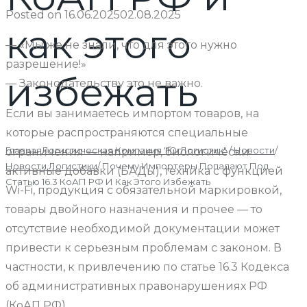
Posted on
16.06.2025
02.08.2025
как этого
— «Мы же не знали, что для этого нужно
разрешение!»
избежать
— Законодательству это не важно.
Если вы занимаетесь импортом товаров, на
которые распространяются специальные
Главная
Логистическая Компания "ЮгЛогистик"
/
Новости
/
ограничения — например, биологически
Новости Логистики
/
Почему Импортеры Попадают Под
активные добавки (БАДы), техника с функцией
Статью 16.3 КоАП РФ И Как Этого Избежать
Wi-Fi, продукция с обязательной маркировкой,
товары двойного назначения и прочее — то
отсутствие необходимой документации может
привести к серьезным проблемам с законом. В
частности, к привлечению по статье 16.3 Кодекса
об административных правонарушениях РФ
(КоАП РФ).