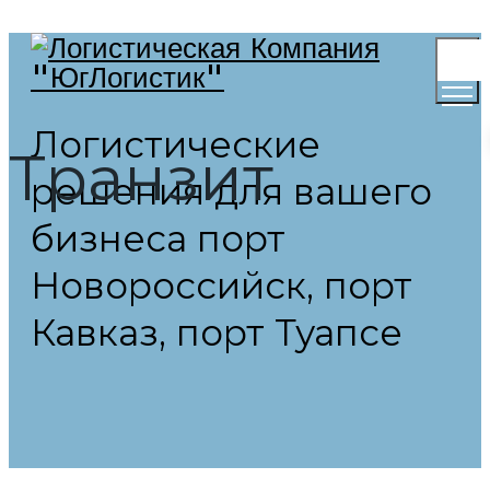
Toggl
Menu
Логистические
Транзит
решения для вашего
бизнеса порт
Новороссийск, порт
Кавказ, порт Туапсе