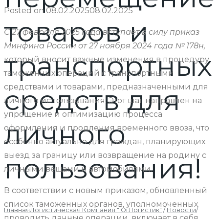
Posted on
08.02.2025
08.02.2025
товаров и
С 27 февраля 2025 года вступает в силу приказ
Минфина России от 27 ноября 2024 года № 178н,
транспортных
который вносит важные изменения в процедуру
таможенных операций с транспортными
средствами и товарами, предназначенными для
средств для
личного использования. Этот шаг направлен на
упрощение и оптимизацию процесса
личного
оформления и продления временного ввоза, что
особенно актуально для граждан, планирующих
выезд за границу или возвращение на родину с
пользования!
личными вещами и автомобилями.
В соответствии с новым приказом, обновленный
список таможенных органов, уполномоченных
Главная
Логистическая Компания "ЮгЛогистик"
/
Новости
/
проводить данные операции, включает в себя