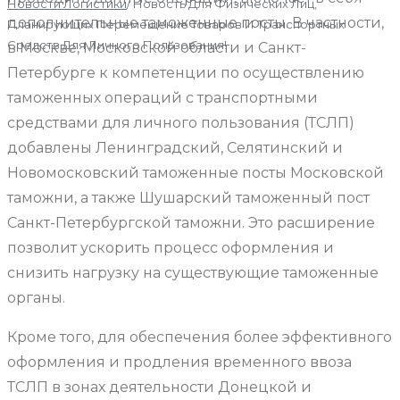
Новости Логистики
/
Новость Для Физических Лиц,
дополнительные таможенные посты. В частности,
Планирующих Перемещение Товаров И Транспортных
Средств Для Личного Пользования!
в Москве, Московской области и Санкт-
Петербурге к компетенции по осуществлению
таможенных операций с транспортными
средствами для личного пользования (ТСЛП)
добавлены Ленинградский, Селятинский и
Новомосковский таможенные посты Московской
таможни, а также Шушарский таможенный пост
Санкт-Петербургской таможни. Это расширение
позволит ускорить процесс оформления и
снизить нагрузку на существующие таможенные
органы.
Кроме того, для обеспечения более эффективного
оформления и продления временного ввоза
ТСЛП в зонах деятельности Донецкой и