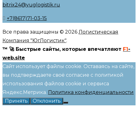
bitrix24@yuglogistik.ru
+7(8617)71-03-15
Все права защищены © 2026
Логистическая
Компания "ЮгЛогистик"
.
™ 🚀 Быстрые сайты, которые впечатляют
F1
-
web.site
Сайт использует файлы cookie. Оставаясь на сайте,
вы подтверждаете своё согласие с политикой
использования файлов cookie и сервиса
Яндекс.Метрика.
Политика конфиденциальности
Принять
Отклонить