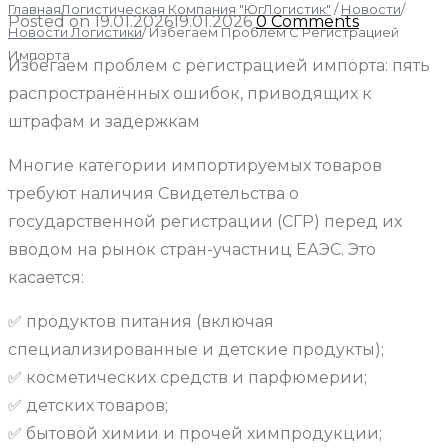
Главная
Логистическая Компания "ЮгЛогистик"
/
Новости
/
Posted on
19.01.2026
19.01.2026
0 Comments
Новости Логистики
/
Избегаем Проблем С Регистрацией
Импорта
Избегаем проблем с регистрацией импорта: пять
распространённых ошибок, приводящих к
штрафам и задержкам
Многие категории импортируемых товаров
требуют наличия Свидетельства о
государственной регистрации (СГР) перед их
вводом на рынок стран-участниц ЕАЭС. Это
касается:
✅ продуктов питания (включая
специализированные и детские продукты);
✅ косметических средств и парфюмерии;
✅ детских товаров;
✅ бытовой химии и прочей химпродукции;