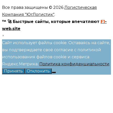
Все права защищены © 2026
Логистическая
Компания "ЮгЛогистик"
.
™ 🚀 Быстрые сайты, которые впечатляют
F1
-
web.site
×
Сайт использует файлы cookie. Оставаясь на сайте,
вы подтверждаете своё согласие с политикой
использования файлов cookie и сервиса
Яндекс.Метрика.
Политика конфиденциальности
Принять
Отклонить