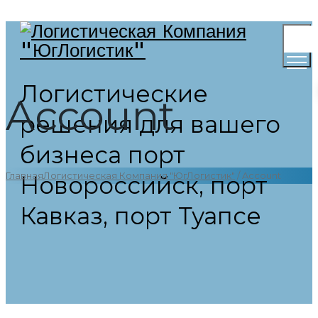
Toggl
Menu
Логистические
Account
решения для вашего
бизнеса порт
Главная
Логистическая Компания "ЮгЛогистик"
/
Account
Новороссийск, порт
Кавказ, порт Туапсе